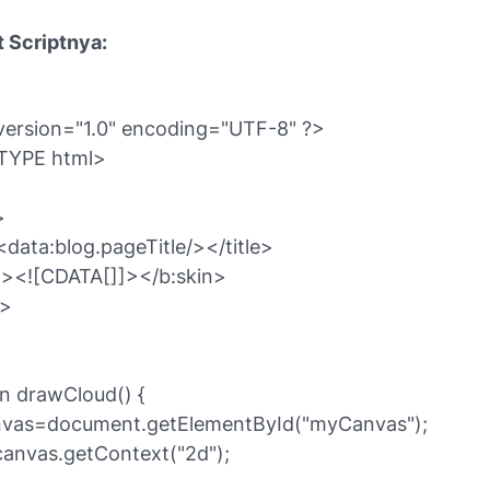
t Scriptnya:
version="1.0" encoding="UTF-8" ?>
TYPE html>
>
>
<data:blog.pageTitle/></title>
n><![CDATA[]]></b:skin>
t>
on drawCloud() {
nvas=document.getElementById("myCanvas");
canvas.getContext("2d");