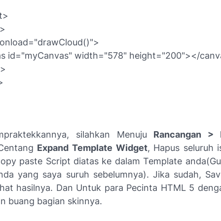
t>
d>
onload="drawCloud()">
s id="myCanvas" width="578" height="200"></can
y>
>
praktekkannya, silahkan Menuju
Rancangan > 
 Centang
Expand Template Widget
, Hapus seluruh i
opy paste Script diatas ke dalam Template anda(G
nda yang saya suruh sebelumnya). Jika sudah, Sa
ihat hasilnya. Dan Untuk para Pecinta HTML 5 deng
kan buang bagian skinnya.