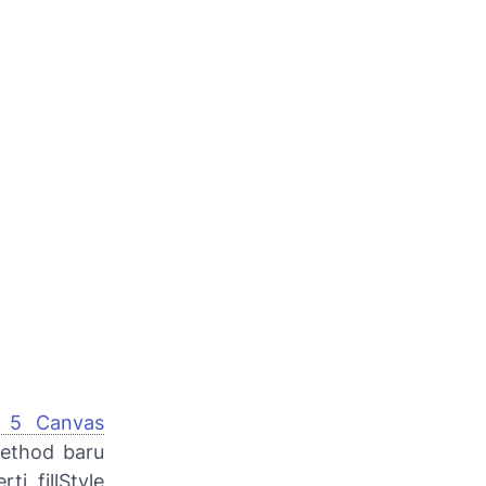
 5 Canvas
 Method baru
rti fillStyle