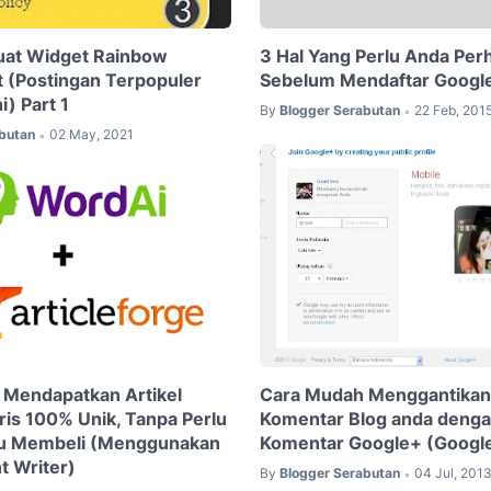
at Widget Rainbow
3 Hal Yang Perlu Anda Per
t (Postingan Terpopuler
Sebelum Mendaftar Googl
) Part 1
By
Blogger Serabutan
22 Feb, 201
•
butan
02 May, 2021
•
 Mendapatkan Artikel
Cara Mudah Menggantikan
ris 100% Unik, Tanpa Perlu
Komentar Blog anda denga
au Membeli (Menggunakan
Komentar Google+ (Google
t Writer)
By
Blogger Serabutan
04 Jul, 201
•