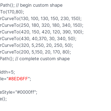
Path(); // begin custom shape
To(170,80);
rCurveTo(130, 100, 130, 150, 230, 150);
rCurveTo(250, 180, 320, 180, 340, 150);
rCurveTo(420, 150, 420, 120, 390, 100);
erCurveTo(430, 40,370, 30, 340, 50);
rCurveTo(320, 5,250, 20, 250, 50);
rCurveTo(200, 5,150, 20, 170, 80);
ePath(); // complete custom shape
idth=5;
yle="
#8ED6FF
";
keStyle="#0000ff";
e();