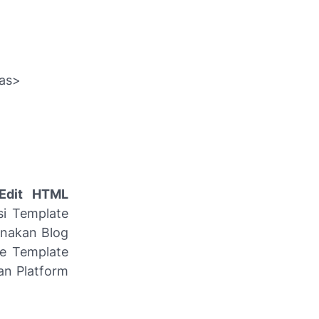
vas>
Edit HTML
si Template
unakan Blog
ve Template
an Platform