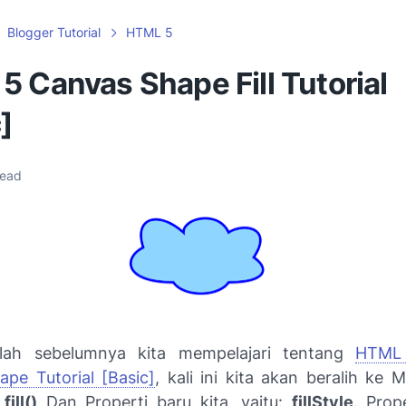
Blogger Tutorial
HTML 5
 Canvas Shape Fill Tutorial
]
read
elah sebelumnya kita mempelajari tentang
HTML
pe Tutorial [Basic]
, kali ini kita akan beralih ke
:
fill()
Dan Properti baru kita, yaitu:
fillStyle
. Prope