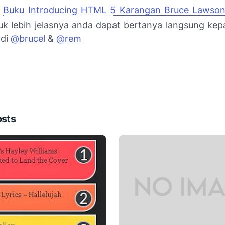
:
Buku Introducing HTML 5 Karangan Bruce Lawso
uk lebih jelasnya anda dapat bertanya langsung ke
 di
@brucel
&
@rem
osts