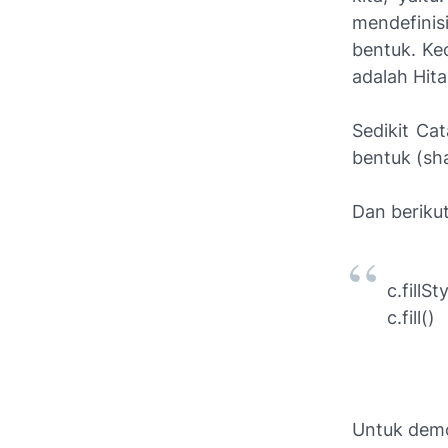
mendefinis
bentuk. Kec
adalah Hit
Sedikit Ca
bentuk (sha
Dan berikut
c.fillSt
c.fill()
Untuk dem