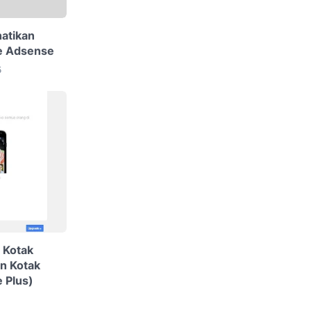
hatikan
e Adsense
5
 Kotak
n Kotak
 Plus)
3