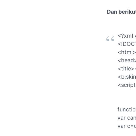
Dan beriku
<?xml 
<!DOC
<html
<head
<title>
<b:ski
<scrip
functi
var ca
var c=