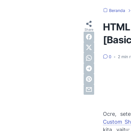
Beranda
HTML 5
[Basic
0
•
2
min 
Ocre, set
Custom Sha
kita, yaitu