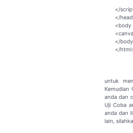
</scrip
</hea
<body 
<canva
</bod
</html
untuk mem
Kemudian
anda dan c
Uji Coba a
anda dan l
lain, silah