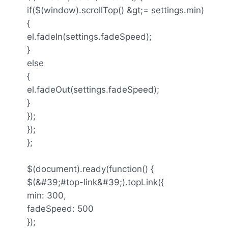
if($(window).scrollTop() &gt;= settings.min)
{
el.fadeIn(settings.fadeSpeed);
}
else
{
el.fadeOut(settings.fadeSpeed);
}
});
});
};
$(document).ready(function() {
$(&#39;#top-link&#39;).topLink({
min: 300,
fadeSpeed: 500
});