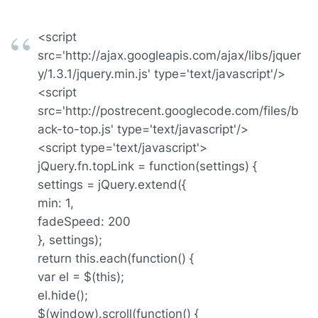
<script
src='http://ajax.googleapis.com/ajax/libs/jquer
y/1.3.1/jquery.min.js' type='text/javascript'/>
<script
src='http://postrecent.googlecode.com/files/b
ack-to-top.js' type='text/javascript'/>
<script type='text/javascript'>
jQuery.fn.topLink = function(settings) {
settings = jQuery.extend({
min: 1,
fadeSpeed: 200
}, settings);
return this.each(function() {
var el = $(this);
el.hide();
$(window).scroll(function() {