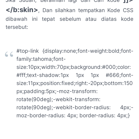
Jika Sudah, Beralihlah lagi dan Cari kode
</b:skin>
, Dan silahkan tempatkan Kode CSS
dibawah ini tepat sebelum atau diatas kode
tersebut:
#top-link {display:none;font-weight:bold;font-
family:tahoma;font-
size:10px;width:70px;background:#000;color:
#fff;text-shadow:1px 1px 1px #666;font-
size:11px;position:fixed;right:-20px;bottom:150
px;padding:5px;-moz-transform:
rotate(90deg);-webkit-transform:
rotate(90deg);-webkit-border-radius: 4px;-
moz-border-radius: 4px; border-radius: 4px;}