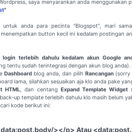
Wordpress, saya menyarankan anda menggunakan p
st
"
 untuk anda para pecinta "Blogspot", mari sama
 menempatkan button kecil ini kedalam postingan a
login terlebih dahulu kedalam akun Google an
ng tentu sudah terintegrasi dengan akun blog anda).
ke
Dashboard
blog anda, dan pilih
Rancangan
(sorry
oard lama, silahkan sesuaikan aja klo anda pake yang
it HTML
, dan centang
Expand Template Widget
(
ack-up template terlebih dahulu klo masih belum yak
cari kode berikut ini:
data:post.body/></p> Atau <data:post