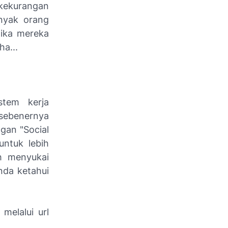
kekurangan
nyak orang
tika mereka
a...
stem kerja
sebenernya
ngan "Social
ntuk lebih
ih menyukai
nda ketahui
melalui url