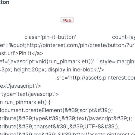
tton
lass='pin-it-button' count-layout
ref='&quot;http://pinterest.com/pin/create/button/?u
st.url'>Pin It</a>
f='javascript:void(run_pinmarklet())' style='margin-
3px; height:20px; display:inline-block;'/>
pt src='http://assets.pinterest.com/js/
ext/javascript'/>
 type='text/javascript'>
n run_pinmarklet() {
document.createElement(&#39;script&#39;);
ttribute(&#39;type&#39;,&#39;text/javascript&#39;);
ttribute(&#39;charset&#39;,&#39;UTF-8&#39;);
tribute(&#39;src&#39;,&#39;http://assets.pinterest.