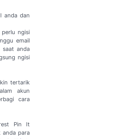
il anda dan
perlu ngisi
unggu email
i saat anda
gsung ngisi
in tertarik
alam akun
erbagi cara
est Pin It
k anda para