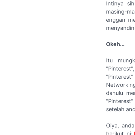
Intinya s
masing-ma
enggan men
menyanding
Okeh...
Itu mungk
"Pinteres
"Pinterest"
Networkin
dahulu men
"Pinterest
setelah an
Oiya, anda
berikut ini: