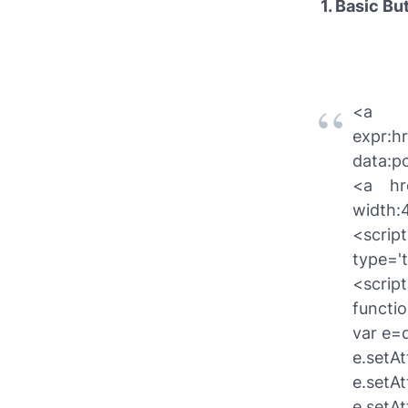
1. Basic Bu
<a c
expr:h
data:po
<a hre
width:4
<scri
type='t
<script
functio
var e=
e.setA
e.setA
e.setAt