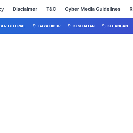
cy
Disclaimer
T&C
Cyber Media Guidelines
R
GER TUTORIAL
GAYA HIDUP
KESEHATAN
KEUANGAN