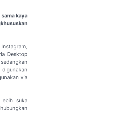
r sama kaya
ngkhususkan
 Instagram,
via Desktop
, sedangkan
 digunakan
gunakan via
lebih suka
ghubungkan