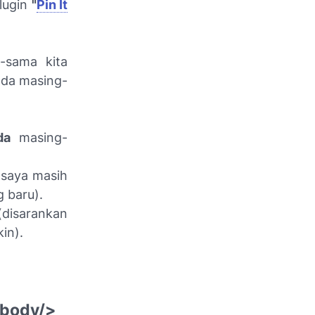
lugin
"
Pin It
-sama kita
nda masing-
da
masing-
 saya masih
 baru).
disarankan
in).
.body/>