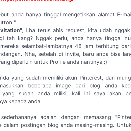
sebut anda hanya tinggal mengetikkan alamat E-ma
utton
"
vitation"
, Lha terus abis request, kita udah nggak 
gi tah kang? Nggak perlu, anda hanya tinggal n
i mereka selambat-lambatnya 48 jam terhitung dar
dangan. Nha, setelah di Invite, baru anda bisa lan
ang diperluin untuk Profile anda nantinya :)
nda yang sudah memiliki akun Pinterest, dan mungk
masukkan beberapa image dari blog anda ked
" yang sudah anda miliki, kali ini saya akan b
ya kepada anda.
sederhananya adalah dengan memasang "Pinter
e dalam postingan blog anda masing-masing. Untu