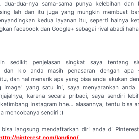
ih, dua-dua-nya sama-sama punya kelebihan dan 
sing lah dan itu juga yang mungkin membuat ba
yandingkan kedua layanan itu, seperti halnya ke
kan facebook dan Google+ sebagai rival abadi hahah
in sedikit penjelasan singkat saya tentang si
t", dan klo anda masih penasaran dengan apa 
 itu, dan hal menarik apa yang bisa anda lakukan de
g Image" yang satu ini, saya menyarankan anda u
jajalnya, karena secara pribadi, saya sendiri leb
" ketimbang Instagram hhe... alasannya, tentu bisa a
da mencobanya sendiri :)
 bisa langsung mendaftarkan diri anda di Pinterest 
http://pinterest.com/landing/