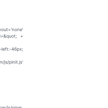
='none'
rl=&quot; +
left:-46px;
pinit.js'
com/js/pinm