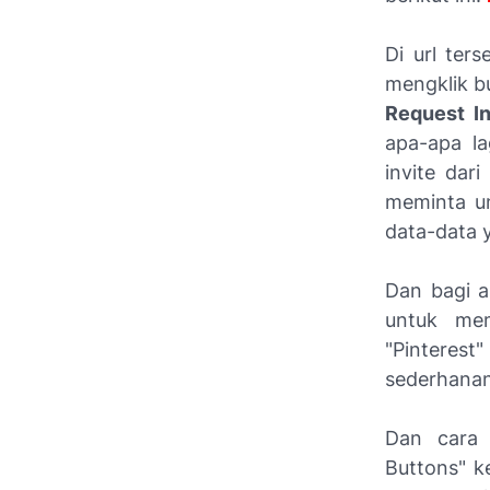
Di url ter
mengklik b
Request In
apa-apa la
invite dar
meminta un
data-data y
Dan bagi a
untuk me
"Pinterest
sederhanan
Dan cara 
Buttons" k