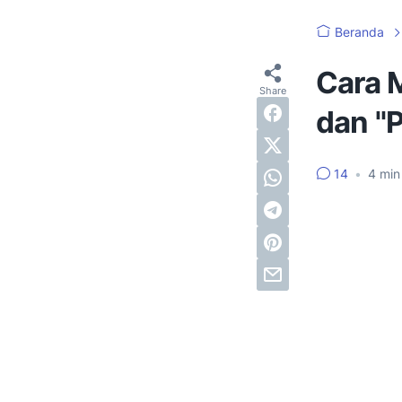
Beranda
Cara M
dan "P
14
•
4
min