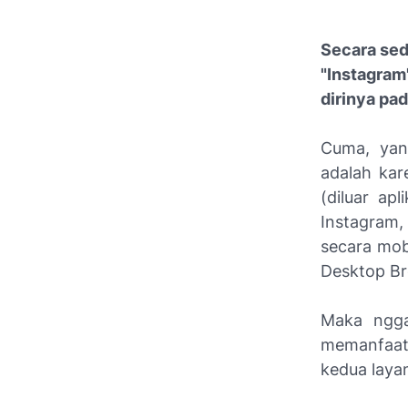
Secara sed
"Instagram
dirinya pa
Cuma, yang
adalah kar
(diluar ap
Instagram
secara mob
Desktop Br
Maka ngga
memanfaat
kedua layan