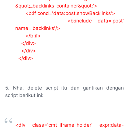
&quot;_backlinks-container&quot;'>
<b:if cond='data:post.showBacklinks'>
<b:include data='post'
name='backlinks'/>
</b:if>
</div>
</div>
</div>
5. Nha, delete script itu dan gantikan dengan
script berikut ini:
<div class='cmt_iframe_holder' expr:data-