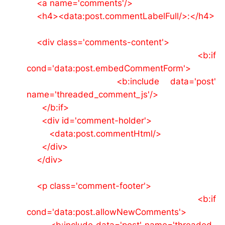
<a name='comments'/>
<h4><data:post.commentLabelFull/>:</h4>
<div class='comments-content'>
<b:if
cond='data:post.embedCommentForm'>
<b:include data='post'
name='threaded_comment_js'/>
</b:if>
<div id='comment-holder'>
<data:post.commentHtml/>
</div>
</div>
<p class='comment-footer'>
<b:if
cond='data:post.allowNewComments'>
<b:include data='post' name='threaded-