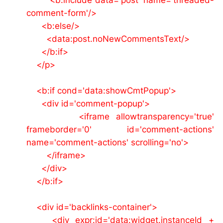
comment-form'/>
<b:else/>
<data:post.noNewCommentsText/>
</b:if>
</p>
<b:if cond='data:showCmtPopup'>
<div id='comment-popup'>
<iframe allowtransparency='true'
frameborder='0' id='comment-actions'
name='comment-actions' scrolling='no'>
</iframe>
</div>
</b:if>
<div id='backlinks-container'>
<div expr:id='data:widget.instanceId +