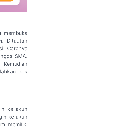
ulu membuka
m
. Ditautan
si. Caranya
hingga SMA.
n. Kemudian
lahkan klik
in
ke akun
gin
ke akun
um memiliki