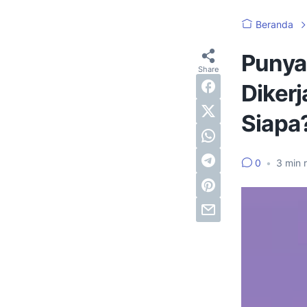
Beranda
Punya
Diker
Siapa
0
•
3
min 