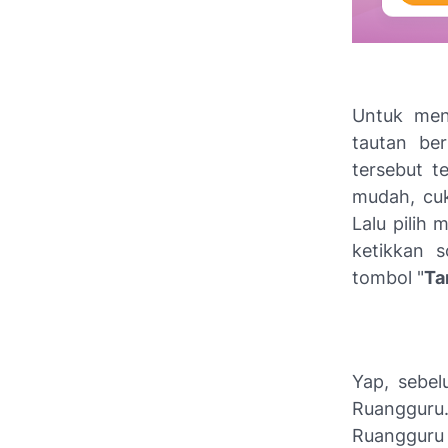
Untuk meng
tautan ber
tersebut t
mudah, cuk
Lalu pilih
ketikkan s
tombol "
Ta
Yap, sebel
Ruangguru.
Ruangguru 