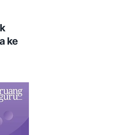
uk
a ke