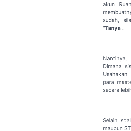
akun Ruan
membuatny
sudah, si
"
Tanya
".
Nantinya,
Dimana si
Usahakan 
para
maste
secara lebi
Selain soa
maupun S