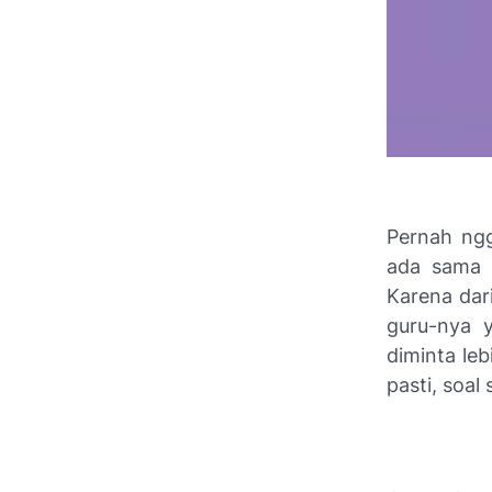
Pernah ng
ada sama s
Karena dari
guru-nya y
diminta leb
pasti, soal