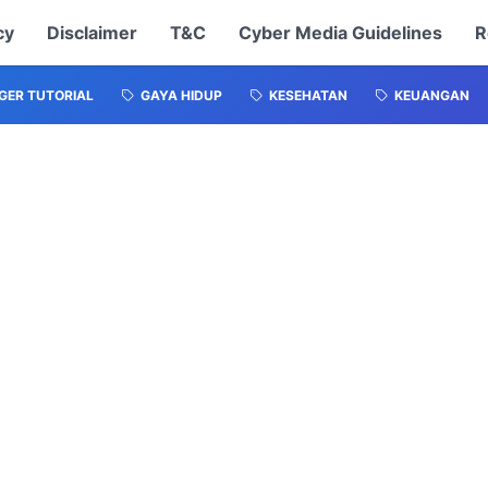
cy
Disclaimer
T&C
Cyber Media Guidelines
R
GER TUTORIAL
GAYA HIDUP
KESEHATAN
KEUANGAN