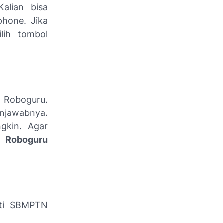
alian bisa
phone
. Jika
lih tombol
 Roboguru.
njawabnya.
gkin. Agar
i Roboguru
erti SBMPTN