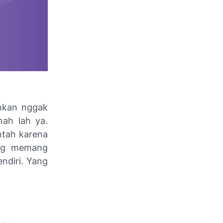
hkan nggak
nah lah ya.
Entah karena
ang memang
endiri. Yang