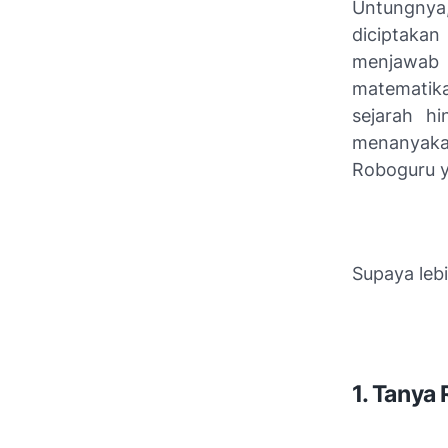
Untungnya,
diciptaka
menjawab 
matematika,
sejarah h
menanyaka
Roboguru ya
Supaya lebi
1. Tanya