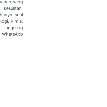
ayanan yang
 kesulitan
hanya soal
logi, kimia,
a langsung
r WhatsApp